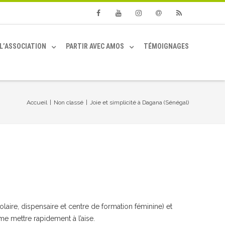
Facebook
Youtube
Instagram
Email
RSS
L’ASSOCIATION
PARTIR AVEC AMOS
TÉMOIGNAGES
Accueil
|
Non classé
|
Joie et simplicité à Dagana (Sénégal)
olaire, dispensaire et centre de formation féminine) et
 me mettre rapidement à l’aise.