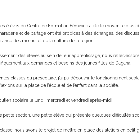
 des élèves du Centre de Formation Féminine a été le moyen le plus ef
araderie et de partage ont été propices à des échanges, des discuss
issance des mœurs et de la culture de la région.
issement des élèves au sein de leur apprentissage, nous réfléchisson
cifiquement aux demandes et besoins des jeunes filles de Dagana.
rentes classes du préscolaire, j’ai pu découvrir le fonctionnement sco
xions sur la place de l’école et de l’enfant dans la société.
soutien scolaire le lundi, mercredi et vendredi après-midi.
etite section, une petite élève qui présente quelques difficultés sco
classe, nous avons le projet de mettre en place des ateliers en petit 