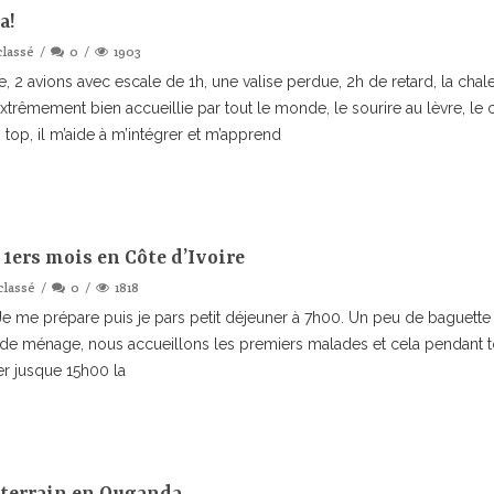
a!
classé
0
1903
le, 2 avions avec escale de 1h, une valise perdue, 2h de retard, la chal
! Extrêmement bien accueillie par tout le monde, le sourire au lèvre, l
top, il m’aide à m’intégrer et m’apprend
1ers mois en Côte d’Ivoire
classé
0
1818
e me prépare puis je pars petit déjeuner à 7h00. Un peu de baguette
 de ménage, nous accueillons les premiers malades et cela pendant to
r jusque 15h00 la
 terrain en Ouganda