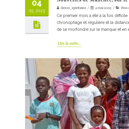
04
Amos_spiritains
4 mai 2023
Non 
05, 2023
Ce premier mois a été à la fois difficil
chronophage et régulière et la distance
de se morfondre sur le manque et en e
Lire la suite…