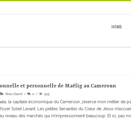
HOME
ionnelle et personnelle de Maëlig au Cameroun
Non classé
0
1315
ala, la capitale économique du Cameroun, j’exerce mon métier de ps
 foyer Soleil Levant. Les petites Servantes du Cœur de Jésus m’accue
ut au niveau des marchés qui m’impressionnent beaucoup. Et ici, pas 