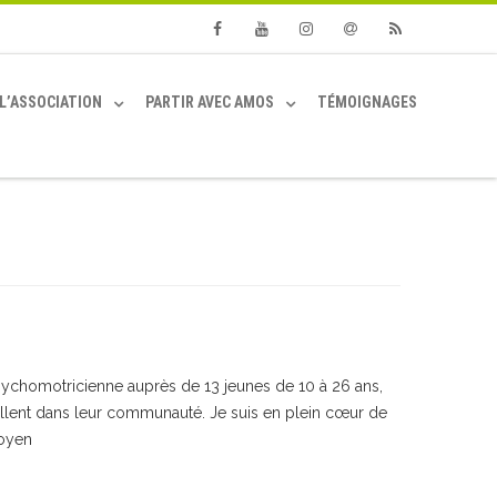
Facebook
Youtube
Instagram
Email
RSS
L’ASSOCIATION
PARTIR AVEC AMOS
TÉMOIGNAGES
ychomotricienne auprès de 13 jeunes de 10 à 26 ans,
illent dans leur communauté. Je suis en plein cœur de
moyen