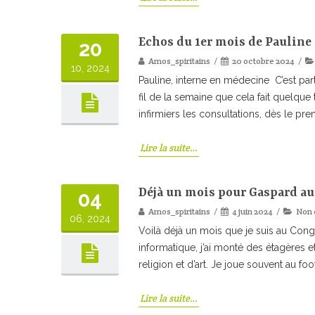
Echos du 1er mois de Pauline 
20
Amos_spiritains
20 octobre 2024
10, 2024
Pauline, interne en médecine C’est part
fil de la semaine que cela fait quelque 
infirmiers les consultations, dès le prem
Lire la suite…
Déjà un mois pour Gaspard a
04
Amos_spiritains
4 juin 2024
Non 
06, 2024
Voilà déjà un mois que je suis au Congo 
informatique, j’ai monté des étagères et
religion et d’art. Je joue souvent au foo
Lire la suite…