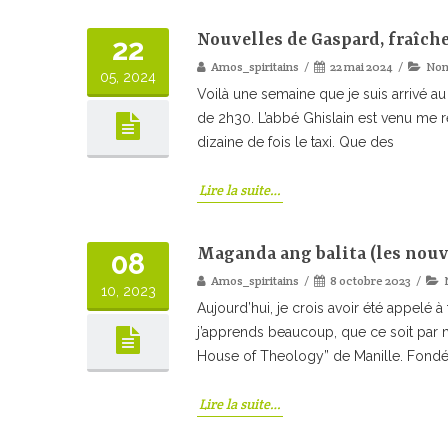
Nouvelles de Gaspard, fraîch
22
Amos_spiritains
22 mai 2024
Non
05, 2024
Voilà une semaine que je suis arrivé au 
de 2h30. L’abbé Ghislain est venu me r
dizaine de fois le taxi. Que des
Lire la suite…
Maganda ang balita (les nouv
08
Amos_spiritains
8 octobre 2023
10, 2023
Aujourd’hui, je crois avoir été appelé 
j’apprends beaucoup, que ce soit par me
House of Theology” de Manille. Fondée
Lire la suite…