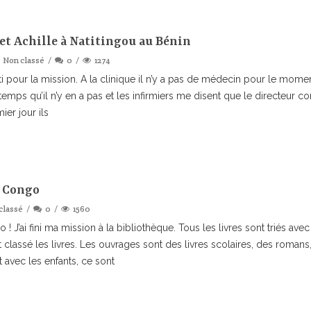
et Achille à Natitingou au Bénin
Non classé
0
1274
i pour la mission. A la clinique il n’y a pas de médecin pour le moment
temps qu’il n’y en a pas et les infirmiers me disent que le directeur co
ier jour ils
u Congo
classé
0
1560
! J’ai fini ma mission à la bibliothèque. Tous les livres sont triés av
 classé les livres. Les ouvrages sont des livres scolaires, des romans,
t avec les enfants, ce sont