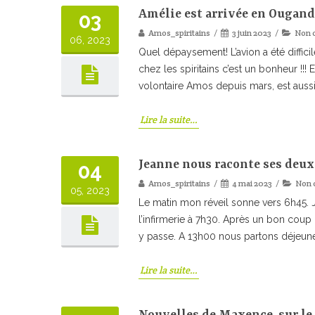
Amélie est arrivée en Ougand
03
Amos_spiritains
3 juin 2023
Non 
06, 2023
Quel dépaysement! L’avion a été diffici
chez les spiritains c’est un bonheur !!
volontaire Amos depuis mars, est aussi 
Lire la suite…
Jeanne nous raconte ses deux 
04
Amos_spiritains
4 mai 2023
Non 
05, 2023
Le matin mon réveil sonne vers 6h45. J
l’infirmerie à 7h30. Après un bon coup
y passe. A 13h00 nous partons déjeune
Lire la suite…
Nouvelles de Maxence, sur le