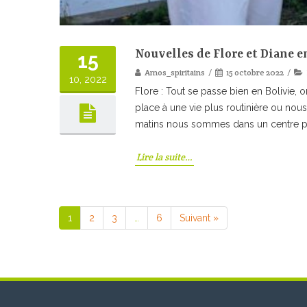
Nouvelles de Flore et Diane e
15
Amos_spiritains
15 octobre 2022
10, 2022
Flore : Tout se passe bien en Bolivie, o
place à une vie plus routinière ou nous
matins nous sommes dans un centre po
Lire la suite…
1
2
3
…
6
Suivant »
Page
Page
Page
Page