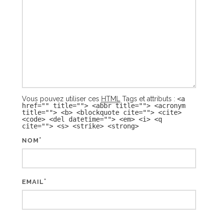
Vous pouvez utiliser ces
HTML
Tags et attributs :
<a
href="" title=""> <abbr title=""> <acronym
title=""> <b> <blockquote cite=""> <cite>
<code> <del datetime=""> <em> <i> <q
cite=""> <s> <strike> <strong>
*
NOM
*
EMAIL