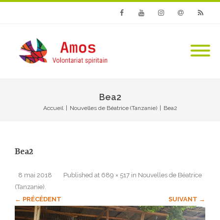
Facebook
Youtube
Instagram
Email
RSS
Bea2
Accueil
|
Nouvelles de Béatrice (Tanzanie)
|
Bea2
Bea2
8 mai 2018
Published
at
689 × 517
in
Nouvelles de Béatrice
(Tanzanie)
.
← PRÉCÉDENT
SUIVANT →