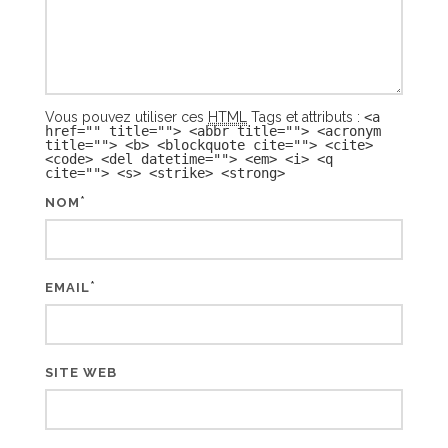
Vous pouvez utiliser ces
HTML
Tags et attributs :
<a
href="" title=""> <abbr title=""> <acronym
title=""> <b> <blockquote cite=""> <cite>
<code> <del datetime=""> <em> <i> <q
cite=""> <s> <strike> <strong>
*
NOM
*
EMAIL
SITE WEB