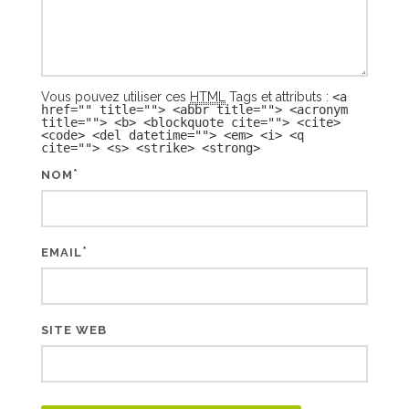
Vous pouvez utiliser ces
HTML
Tags et attributs :
<a
href="" title=""> <abbr title=""> <acronym
title=""> <b> <blockquote cite=""> <cite>
<code> <del datetime=""> <em> <i> <q
cite=""> <s> <strike> <strong>
*
NOM
*
EMAIL
SITE WEB