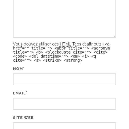
Vous pouvez utiliser ces
HTML
Tags et attributs :
<a
href="" title=""> <abbr title=""> <acronym
title=""> <b> <blockquote cite=""> <cite>
<code> <del datetime=""> <em> <i> <q
cite=""> <s> <strike> <strong>
*
NOM
*
EMAIL
SITE WEB