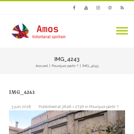
Facebook
Youtube
Instagram
Email
RSS
IMG_4243
Accueil
|
Pourquoi partir ?
|
IMG_4243
IMG_4243
3 juin 2018
Published
at
3648 × 2736
in
Pourquoi partir ?
.