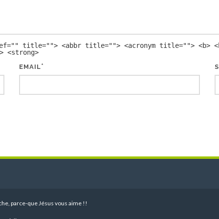
ef="" title=""> <abbr title=""> <acronym title=""> <b> <
> <strong>
*
EMAIL
S
 pêche, parce-que Jésus vous aime !!