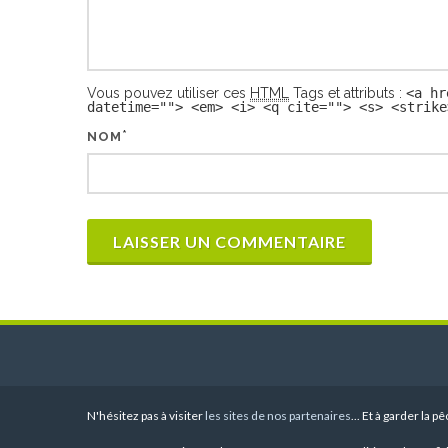
Vous pouvez utiliser ces
HTML
Tags et attributs :
<a hr
datetime=""> <em> <i> <q cite=""> <s> <strike
*
NOM
N'hésitez pas à visiter
les sites de nos partenaires
... Et à garder la