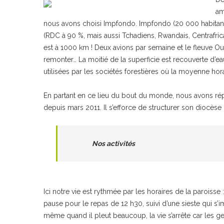
am
nous avons choisi Impfondo. Impfondo (20 000 habitants
(RDC à 90 %, mais aussi Tchadiens, Rwandais, Centrafric
est à 1000 km ! Deux avions par semaine et le fleuve Ou
remonter… La moitié de la superficie est recouverte d’e
utilisées par les sociétés forestières où la moyenne ho
En partant en ce lieu du bout du monde, nous avons rép
depuis mars 2011. Il s’efforce de structurer son diocèse q
Nos activités
Ici notre vie est rythmée par les horaires de la paroisse :
pause pour le repas de 12 h30, suivi d’une sieste qui s’im
même quand il pleut beaucoup, la vie s’arrête car les gen