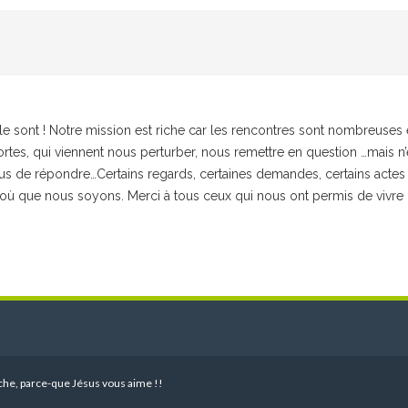
s le sont ! Notre mission est riche car les rencontres sont nombreuses e
ortes, qui viennent nous perturber, nous remettre en question …mais 
s de répondre…Certains regards, certaines demandes, certains actes n
 où que nous soyons. Merci à tous ceux qui nous ont permis de vivre c
 pêche, parce-que Jésus vous aime !!