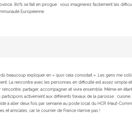
ovince. 80% se fait en pirogue : vous imaginerez facilement les difficul
Communauté Européenne.
’ai dû beaucoup expliquer en « quoi cela consistait ». Les gens me soll
vent. La rencontre avec les personnes en difficulté est assez simple et
eur rencontre, partager, accompagner et vivre ensemble. Même en éta
participons activement aux différents travaux de la paroisse : cuisine,
ste à aller deux fois par semaine au poste local du HCR (Haut-Commis
s et amicales, car le courrier de France n’arrive pas !