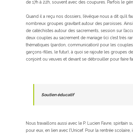
de 17h à 22h, souvent avec des coupures. Parfois le géné
Quand il a reçu nos dossiers, l’évêque nous a dit qu’il fa
nombreux groupes gravitant autour des paroisses. Ainsi no
de catéchistes autour des sacrements, session sur l’acc
deux couples au sacrement de mariage (ici c’est très rar
thématiques (pardon, communication) pour les couples, 
garçons-filles, le futur), à quoi se rajoute les groupe
conjoint ou veuves et devant se débrouiller pour faire fac
Soutien éducatif
Nous travaillons aussi avec le P. Lucien Favre, spirita
pour eux, en lien avec l’Unicef. Pour la rentrée scolaire