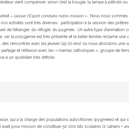
rateur vient compenser, sinon c’est la bougie, la lampe à pétrole ou 
udrait
« laisser l’Esprit conduire notre mission »
… Nous nous sommes do
s activités sont très diverses : participation à la session des prêtres
ueil de l’étranger, du réfugié, du pygmée… Un autre type d’animation c
e, car la polygamie est très présente et la belle-famille réclame une
des rencontres avec les jeunes (15-20 ans) où nous abordons une varié
s de partage et réflexion avec les « mamas catholiques », groupe de f
e à un quotidien très difficile.
in suisse, qui a la charge des populations autochtones (pygmées) et q
, il avait pour mission de constituer 50 000 kits scolaires (2 cahiers +