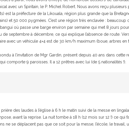
ical avec un Spiritain, le P. Michel Robert. Nous avons reçu plusieurs
) est la préfecture de la Likouala, région plus grande que la Bretag
ains) et 50 000 pygmées. C’est une région très enclavée : beaucoup de 
bangui où passe une barge environ par semaine qui met 8 jours pour re
au de septembre à décembre, ce qui explique l’absence de route. Vers l
raire avec un véhicule 4×4 est de 30 km/h maximum (boue, arbres en tr
ondu à l’invitation de Mgr Gardin, présent depuis 40 ans dans cette 
ui comporte 9 paroisses. Il a 12 prêtres avec lui (de 5 nationalités !).
 prière des laudes à l’église à 6 h le matin suivi de la messe en lingala
pose, avant la reprise. La nuit tombe à 18 h (12 mois sur 12 !) ce qui fa
s ne se déplacent pas que ce soit pour la messe, l’école, le travail, u