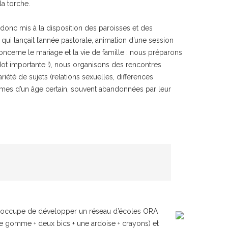
la torche.
nc mis à la disposition des paroisses et des
 qui lançait l’année pastorale, animation d’une session
oncerne le mariage et la vie de famille : nous préparons
 dot importante !), nous organisons des rencontres
té de sujets (relations sexuelles, différences
emmes d’un âge certain, souvent abandonnées par leur
ui s’occupe de développer un réseau d’écoles ORA
 une gomme + deux bics + une ardoise + crayons) et