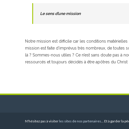
Le sens d’une mission
Notre mission est difficile car les conditions matérielle
mission est faite d’imprévus très nombreux, de toutes s
là ? Sommes-nous utiles ? Ce n’est sans doute pas à nou
ressourcés et toujours décidés à être apôtres du Christ
N'hésitez pas à visiter
les sites de nos partenaires
... Et à garder la