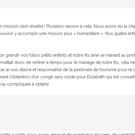
en mission s’est réveillé ! Plusieurs raisons à cela. Nous avons eu la 
 pouvoir y accomplir une mission plus « humanitaire ». Nos quatre enfa
ir grandir nos futurs petits enfants et notre fils ainé se mariant au pri
mettait donc de rentrer à temps pour le mariage de notre fils, cela n
 car je suis diacre et responsable de la pastorale de tourisme pour le
ent l’obtention d’un congé sans solde pour Elizabeth qui est conseillè
trop compliquée à obtenir.
cidés à partir, nous avons envoyé de nombreux dossiers de candidatu