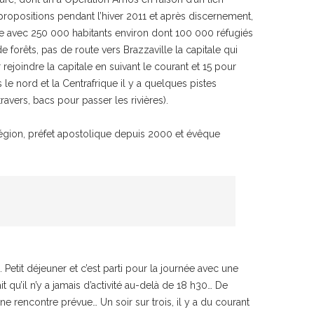
 propositions pendant l’hiver 2011 et après discernement,
ne avec 250 000 habitants environ dont 100 000 réfugiés
forêts, pas de route vers Brazzaville la capitale qui
joindre la capitale en suivant le courant et 15 pour
e nord et la Centrafrique il y a quelques pistes
avers, bacs pour passer les rivières).
région, préfet apostolique depuis 2000 et évêque
. Petit déjeuner et c’est parti pour la journée avec une
it qu’il n’y a jamais d’activité au-delà de 18 h30… De
ne rencontre prévue… Un soir sur trois, il y a du courant