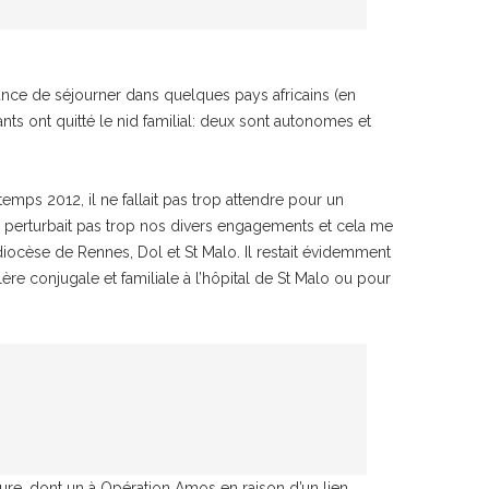
chance de séjourner dans quelques pays africains (en
nts ont quitté le nid familial: deux sont autonomes et
ntemps 2012, il ne fallait pas trop attendre pour un
e perturbait pas trop nos divers engagements et cela me
 diocèse de Rennes, Dol et St Malo. Il restait évidemment
re conjugale et familiale à l’hôpital de St Malo ou pour
re, dont un à Opération Amos en raison d’un lien