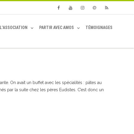
Facebook
Youtube
Instagram
Email
RSS
L’ASSOCIATION
PARTIR AVEC AMOS
TÉMOIGNAGES
te. On avait un buffet avec les spécialités : pâtes au
nés par la suite chez les pères Eudistes. C’est donc un