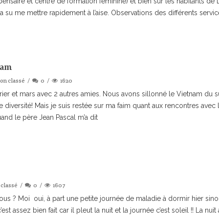
pensaire et centre de formation féminine) et bien sûr les habitants de
i a su me mettre rapidement à l’aise. Observations des différents servic
nam
on classé
0
1620
février et mars avec 2 autres amies. Nous avons sillonné le Vietnam d
 diversité! Mais je suis restée sur ma faim quant aux rencontres avec l
uand le père Jean Pascal m’a dit
classé
0
1607
 ? Moi oui, à part une petite journée de maladie à dormir hier sinon,
est assez bien fait car il pleut la nuit et la journée c’est soleil !! La n