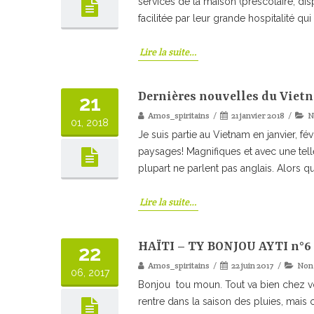
services de la maison (préscolaire, dis
facilitée par leur grande hospitalité qu
Lire la suite…
Dernières nouvelles du Viet
21
Amos_spiritains
21 janvier 2018
N
01, 2018
Je suis partie au Vietnam en janvier, 
paysages! Magnifiques et avec une telle
plupart ne parlent pas anglais. Alors q
Lire la suite…
HAÏTI – TY BONJOU AYTI n°6
22
Amos_spiritains
22 juin 2017
Non 
06, 2017
Bonjou tou moun. Tout va bien chez vous
rentre dans la saison des pluies, mais c’