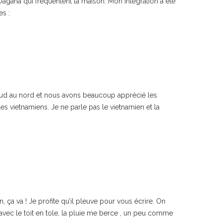
 Dagana qui fréquentent la maison. Mon intégration a été
es :
u sud au nord et nous avons beaucoup apprécié les
es vietnamiens. Je ne parle pas le vietnamien et la
 ça va ! Je profite qu’il pleuve pour vous écrire. On
uit avec le toit en tole, la pluie me berce , un peu comme