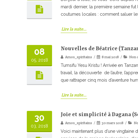
mardi dernier, la première semaine fut
coutumes locales : comment saluer le
Lire la suite…
Nouvelles de Béatrice (Tanza
08
Amos_spiritains
8 mai 2018
Non 
05, 2018
Tumsifu Yesu Kristu ! Arrivée en Tanzan
travail, la découverte de l’autre, l’app
que rattraper cinq mois d’aventure huma
Lire la suite…
Joie et simplicité à Dagana (
30
Amos_spiritains
30 mars 2018
No
03, 2018
Voici maintenant plus d’une vingtaine d