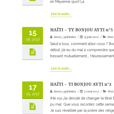
en Mayenne quoi! La
Lire la suite…
HAÏTI – TY BONJOU AYTI n°5
15
Amos_spiritains
15 juin 2017
Non 
06, 2017
Salut à tous, comment allez-vous ? Bon a
début, j’ai eu du mal à comprendre que 
tressant mutuellement,… Heureusement 
Lire la suite…
HAÏTI – TI BONJOU AYTI n°2
17
Amos_spiritains
17 mai 2017
Non 
05, 2017
(Hé oui, j’ai décidé de changer le tit
pu mal. Que vous racontez cette semai
Je suis réveillée par la prière des relig