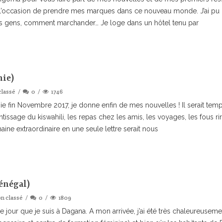
 l’occasion de prendre mes marques dans ce nouveau monde. J’ai pu dé
s gens, comment marchander… Je loge dans un hôtel tenu par
nie)
classé
0
1746
ie fin Novembre 2017, je donne enfin de mes nouvelles ! Il serait temps 
rentissage du kiswahili, les repas chez les amis, les voyages, les fous r
ine extraordinaire en une seule lettre serait nous
Sénégal)
n classé
0
1809
e jour que je suis à Dagana. A mon arrivée, j’ai été très chaleureuseme