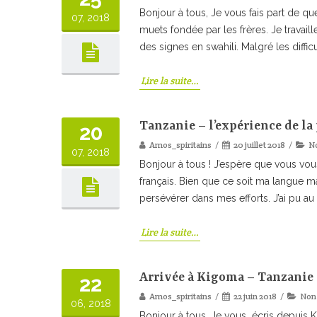
Bonjour à tous, Je vous fais part de q
07, 2018
muets fondée par les frères. Je travail
des signes en swahili. Malgré les diff
Lire la suite…
Tanzanie – l’expérience de l
20
Amos_spiritains
20 juillet 2018
No
07, 2018
Bonjour à tous ! J’espère que vous vous
français. Bien que ce soit ma langue ma
persévérer dans mes efforts. J’ai pu a
Lire la suite…
Arrivée à Kigoma – Tanzanie
22
Amos_spiritains
22 juin 2018
Non 
06, 2018
Bonjour à tous, Je vous écris depuis K