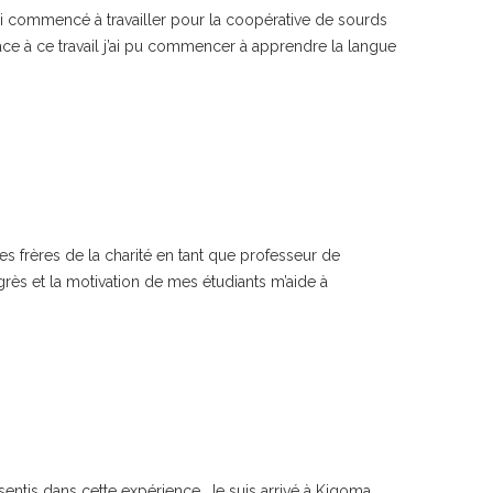
’ai commencé à travailler pour la coopérative de sourds
râce à ce travail j’ai pu commencer à apprendre la langue
es frères de la charité en tant que professeur de
grès et la motivation de mes étudiants m’aide à
entis dans cette expérience. Je suis arrivé à Kigoma