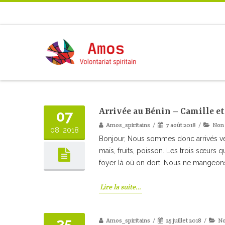
Arrivée au Bénin – Camille et
07
Amos_spiritains
7 août 2018
Non 
08, 2018
Bonjour, Nous sommes donc arrivés vendr
maïs, fruits, poisson. Les trois sœurs 
foyer là où on dort. Nous ne mangeons
Lire la suite…
25
Amos_spiritains
25 juillet 2018
No