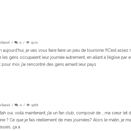
classé
0
1572
ujourd’hui, je vais vous faire faire un peu de tourisme !!!C’est assez ra
les gens occupaient leur journée autrement, en allant à l’église par e
pour moi, j’ai rencontré des gens aimant leur pays
classé
0
1566
re) Bah oui, voilà maintenant, j’ai un fan club, composé de ….ma sœur
ne ? Ce que je fais réellement de mes journées? Alors le matin, je 
ieuses, ça a