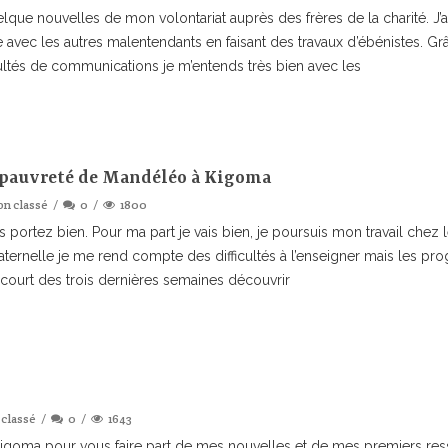
uelque nouvelles de mon volontariat auprès des frères de la charité. J
le avec les autres malentendants en faisant des travaux d’ébénistes. G
icultés de communications je m’entends très bien avec les
a pauvreté de Mandéléo à Kigoma
n classé
0
1800
 portez bien. Pour ma part je vais bien, je poursuis mon travail chez l
ternelle je me rend compte des difficultés à l’enseigner mais les pro
u court des trois dernières semaines découvrir
classé
0
1643
igoma pour vous faire part de mes nouvelles et de mes premiers ress