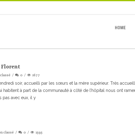
HOME
 Florent
classé
0
1677
edi soir, accueilli par les sœurs et la mère supérieur. Très accueillan
qui habitent à part de la communauté à côté de l’hôpital nous ont rame
 pas avec eux, il y
n classé
0
1595