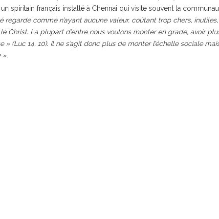
n spiritain français installé à Chennai qui visite souvent la communaut
été regarde comme n’ayant aucune valeur, coûtant trop chers, inutile
re le Christ. La plupart d’entre nous voulons monter en grade, avoir p
ace » (Luc 14, 10). Il ne s’agit donc plus de monter l’échelle sociale m
 »
.