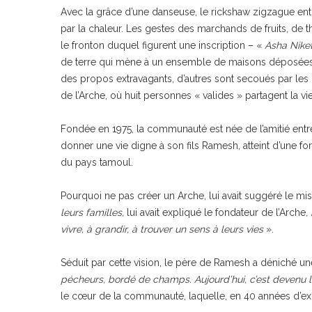
Avec la grâce d’une danseuse, le rickshaw zigzague entr
par la chaleur. Les gestes des marchands de fruits, de t
le fronton duquel figurent une inscription – «
Asha Nike
de terre qui mène à un ensemble de maisons déposées da
des propos extravagants, d’autres sont secoués par les ri
de l’Arche, où huit personnes « valides » partagent la v
Fondée en 1975, la communauté est née de l’amitié entre
donner une vie digne à son fils Ramesh, atteint d’une fo
du pays tamoul.
Pourquoi ne pas créer un Arche, lui avait suggéré le mi
leurs familles,
lui avait expliqué le fondateur de l’Arche
,
vivre, à grandir, à trouver un sens à leurs vies
».
Séduit par cette vision, le père de Ramesh a déniché un
pécheurs, bordé de champs. Aujourd’hui, c’est devenu l
le cœur de la communauté, laquelle, en 40 années d’exi