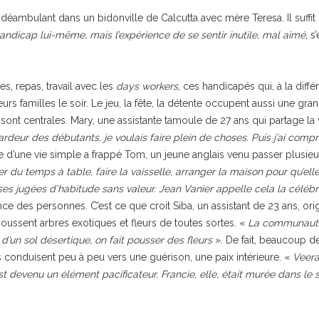
ambulant dans un bidonville de Calcutta avec mère Teresa. Il suffit i
andicap lui-même, mais l’expérience de se sentir inutile, mal aimé
, 
s, repas, travail avec les
days workers
, ces handicapés qui, à la dif
s leurs familles le soir. Le jeu, la fête, la détente occupent aussi une gr
nt centrales. Mary, une assistante tamoule de 27 ans qui partage la 
deur des débutants, je voulais faire plein de choses. Puis j’ai comp
e d’une vie simple a frappé Tom, un jeune anglais venu passer plusie
du temps à table, faire la vaisselle, arranger la maison pour qu’elle s
ses jugées d’habitude sans valeur. Jean Vanier appelle cela la célébr
 des personnes. C’est ce que croit Siba, un assistant de 23 ans, orig
poussent arbres exotiques et fleurs de toutes sortes. «
La communaut
: d’un sol désertique, on fait pousser des fleurs
». De fait, beaucoup 
les conduisent peu à peu vers une guérison, une paix intérieure. «
Veera
t devenu un élément pacificateur. Francie, elle, était murée dans le si