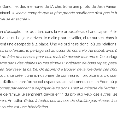
 Gandhi et des membres de l’Arche, trône une photo de Jean Vanier dé
minent. «
Jean a compris que la plus grande souffrance n’est pas le h
cieuse et sacrée
».
en d’exceptionnel pourtant dans la vie proposée aux handicapés. Prière
i vit ici nuit et jour, arrivent le matin pour travailler, et retournent dan
 une escapade à la plage. Une vie ordinaire donc, où les relations so
une famille, le partage est au cœur de notre vie. Au début, avec l’ar
t de faire des choses pour eux, mais de devenir leur ami
». Ce partag
arne dans des réalités toutes simples : préparer de bons repas, passer 
es, leur raser la barbe. On apprend à trouver de la joie dans ces cho
e courante créent une atmosphère de communion propice à la croissance
il a d’ailleurs transformé cet espace au sol sablonneux en un Éden où 
rsonnes parviennent à déployer leurs dons. C’est le miracle de l’Arche 
ie de famille, le sentiment d’avoir enfin du prix aux yeux des autres, 
vient Amudha.
Grâce à toutes ces années de stabilité parmi nous, il es
 sourire est une bénédiction.