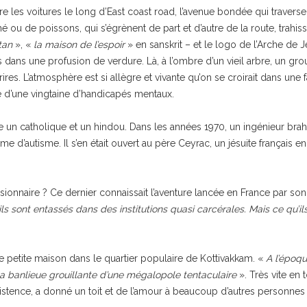
e les voitures le long d’East coast road, l’avenue bondée qui travers
hé ou de poissons, qui s’égrènent de part et d’autre de la route, trahi
tan
», «
la maison de l’espoir
» en sanskrit – et le logo de l’Arche de
ns une profusion de verdure. Là, à l’ombre d’un vieil arbre, un group
res. L’atmosphère est si allègre et vivante qu’on se croirait dans une 
ie d’une vingtaine d’handicapés mentaux.
 un catholique et un hindou. Dans les années 1970, un ingénieur brah
rme d’autisme. Il s’en était ouvert au père Ceyrac, un jésuite françai
ssionnaire ? Ce dernier connaissait l’aventure lancée en France par s
 ils sont entassés dans des institutions quasi carcérales. Mais ce qu’i
e petite maison dans le quartier populaire de Kottivakkam. «
A l’époq
a banlieue grouillante d’une mégalopole tentaculaire
». Très vite en 
stence, a donné un toit et de l’amour à beaucoup d’autres personnes f