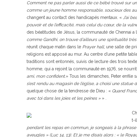
Comment ne pas parler aussi de ce bébé trouvé sur une p
comme un jeune homme responsable, soucieux des aut
changent au contact des handicapés mentaux. «
J’ai b
pouvoir et de l’efficacité, mais celui du cœur, de la vulné
des béatitudes de Jésus, la communauté de Chennai a l
comme Gandhi, on trouve d’ailleurs une spiritualité très
réunit chaque matin dans le
Prayer hall
, une salle de p
religions est apposé au mur. Au centre d’une petite tabl
traditions sont entonnés, suivis de lecture des trois tex
homme, qui a rejoint la communauté en 1976, se nourrit 
ami, mon confident.
» Tous les dimanches, Peter enfile s
s’est rendu au magasin de l’église, a choisi une statue d
quelque chose de la tendresse de Dieu : «
Quand Franc
avec toi dans les joies et les peines »
» .
Ch
t-il
pendant les repas en commun, je songeais à la phrase de
aveugles » (Luc 14, 13). Et je me disais alors : « le Roy