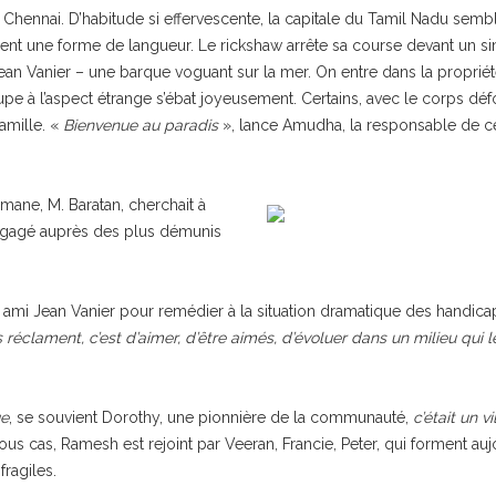
e Chennai. D’habitude si effervescente, la capitale du Tamil Nadu semb
ssent une forme de langueur. Le rickshaw arrête sa course devant un si
 Jean Vanier – une barque voguant sur la mer. On entre dans la propri
e à l’aspect étrange s’ébat joyeusement. Certains, avec le corps déf
famille. «
Bienvenue au paradis
», lance Amudha, la responsable de 
mane, M. Baratan, cherchait à
s engagé auprès des plus démunis
on ami Jean Vanier pour remédier à la situation dramatique des handic
ls réclament, c’est d’aimer, d’être aimés, d’évoluer dans un milieu qui
ue
, se souvient Dorothy, une pionnière de la communauté,
c’était un v
tous cas, Ramesh est rejoint par Veeran, Francie, Peter, qui forment au
ragiles.