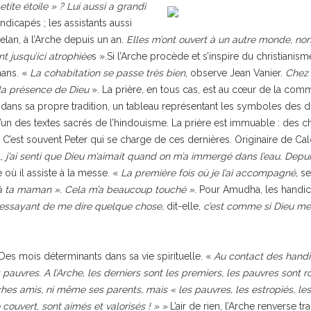
ite étoile » ? Lui aussi a grandi
icapés ; les assistants aussi
lan, à l’Arche depuis un an
. Elles m’ont ouvert à un autre monde, no
 jusqu’ici atrophiée
s ».Si l’Arche procède et s’inspire du christiani
mans. «
La cohabitation se passe très bien
, observe Jean Vanier.
Chez
e la présence de Dieu
». La prière, en tous cas, est au cœur de la com
e dans sa propre tradition, un tableau représentant les symboles des d
l’un des textes sacrés de l’hindouisme. La prière est immuable : des ch
. C’est souvent Peter qui se charge de ces dernières. Originaire de Calc
,
j’ai senti que Dieu m’aimait quand on m’a immergé dans l’eau. Depu
 où il assiste à la messe. «
La première fois où je l’ai accompagné,
se
nera à ta maman ». Cela m’a beaucoup touché »
. Pour Amudha, les handic
essayant de me dire quelque chose,
dit-elle,
c’est comme si Dieu me d
. Des mois déterminants dans sa vie spirituelle. «
Au contact des hand
 pauvres. A l’Arche, les derniers sont les premiers, les pauvres sont ro
es amis, ni même ses parents, mais « les pauvres, les estropiés, les 
e couvert, sont aimés et valorisés ! » »
L’air de rien, l’Arche renverse t