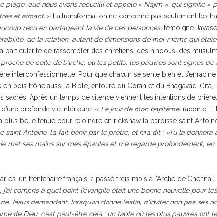
lage, que nous avons recueilli et appelé « Najim », qui signifie « pet
res et aimant.
» La transformation ne concerne pas seulement les hand
eaucoup reçu en partageant la vie de ces personnes,
témoigne Jayasee
rabilité, de la relation
,
autant de dimensions de moi-même qui étaient
a particularité de rassembler des chrétiens, des hindous, des musul
 proche de celle de l’Arche, où les petits, les pauvres sont signes d
rière interconfessionnelle. Pour que chacun se sente bien et s’enracin
e en bois trône aussi la Bible, entouré du Coran et du Bhagavad-Gita, 
tes sacrés. Après un temps de silence viennent les intentions de prière
d’une profonde vie intérieure. «
Le jour de mon baptême,
raconte-t-il
a plus belle tenue pour rejoindre en rickshaw la paroisse saint Antoine
e saint Antoine, l’a fait bénir par le prêtre, et m’a dit : »Tu la don
ie met ses mains sur mes épaules et me regarde profondément, en 
arles, un trentenaire français, a passé trois mois à l’Arche de Chennai
,
j’ai compris à quel point l’évangile était une bonne nouvelle pour les
 Jésus demandant, lorsqu’on donne festin, d’inviter non pas ses rich
aume de Dieu, c’est peut-être cela : un table où les plus pauvres ont l