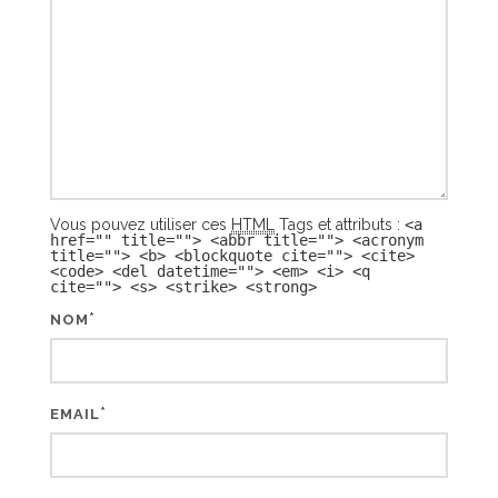
Vous pouvez utiliser ces
HTML
Tags et attributs :
<a
href="" title=""> <abbr title=""> <acronym
title=""> <b> <blockquote cite=""> <cite>
<code> <del datetime=""> <em> <i> <q
cite=""> <s> <strike> <strong>
*
NOM
*
EMAIL