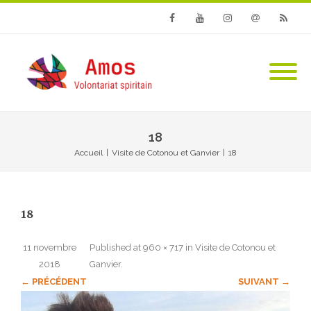
Facebook
Youtube
Instagram
Email
RSS
18
Accueil
|
Visite de Cotonou et Ganvier
|
18
18
11 novembre
Published
at
960 × 717
in
Visite de Cotonou et
2018
Ganvier
.
← PRÉCÉDENT
SUIVANT →